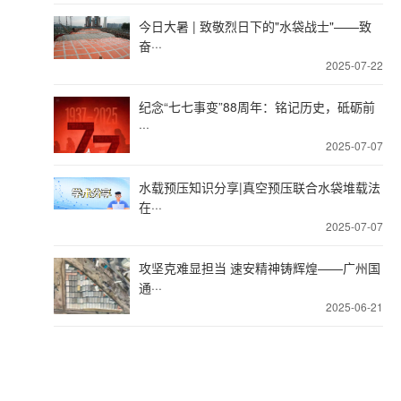
今日大暑 | 致敬烈日下的"水袋战士"——致
奋···
2025-07-22
纪念“七七事变”88周年：铭记历史，砥砺前
···
2025-07-07
水载预压知识分享|真空预压联合水袋堆载法
在···
2025-07-07
攻坚克难显担当 速安精神铸辉煌——广州国
通···
2025-06-21
咨询电话：027-62316288