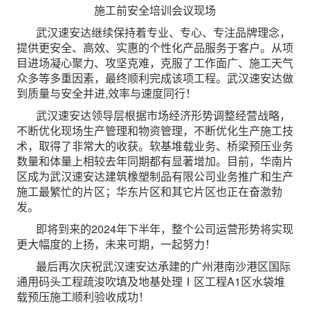
施工前安全培训会议现场
武汉速安达继续保持着专业、专心、专注品牌理念，
提供更安全、高效、实惠的个性化产品服务于客户。从项
目进场凝心聚力、攻坚克难，克服了工作面广、施工天气
众多等多重因素，最终顺利完成该项工程。武汉速安达做
到质量与安全并进,效率与速度同行！
武汉速安达领导层根据市场经济形势调整经营战略，
不断优化现场生产管理和物资管理，不断优化生产施工技
术，取得了非常大的收获。软基堆载业务、桥梁预压业务
数量和体量上相较去年同期都有显著增加。目前，华南片
区成为武汉速安达建筑橡塑制品有限公司业务推广和生产
施工最繁忙的片区；华东片区和其它片区也正在奋激勃
发。
即将到来的2024年下半年，整个公司运营形势将实现
更大幅度的上扬，未来可期，一起努力！
最后再次庆祝武汉速安达承建的广州港南沙港区国际
通用码头工程疏浚吹填及地基处理Ⅰ区工程A1区水袋堆
载预压施工顺利验收成功！